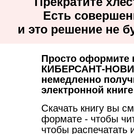
Прекратите хлес
Людмила Владиславовна Рудакова
Есть совершен
Ростов-на-Дону (Россия)
и это решение не б
«Понятный, интере
мой взгляд, курс 
Просто оформите п
КИБЕРСАНТ-НОВИЧО
Очень интересно!!! Толь
немедленно получ
Уже давно ждал чего-то 
электронной кни
осуществлении моей цели
тыкался по инету, как сл
Скачать книгу вы с
пирамиды, выкидывал день
формате - чтобы чи
базовый курс, по которо
чтобы распечатать и
что же тогда представл