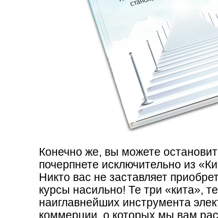
ребята!
Сергей Эрикович Михель
Краснодар (Россия)
«Бизнесменом мож
Здорово! Если это - бесп
монстры платные курсы?
Конечно же, вы можете остановить
почерпнете исключительно из «К
курсом делать сайт и ра
Никто вас не заставляет приобре
простой урок по html. Д
курсы насильно! Те три «кита», те
дальше ничего сказать 
наиглавнейших инструмента эле
коммерции, о которых мы вам ра
поделиться вашим успех