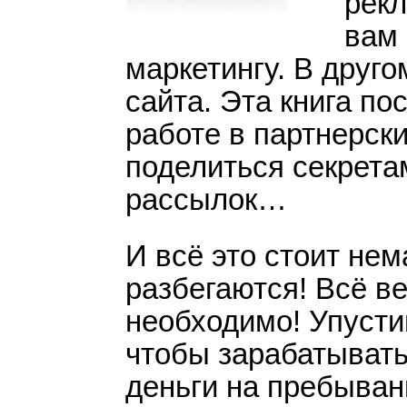
рекл
курса, но так хочется т
вам 
побольше. Т.е., если бы
маркетингу. В друго
отказался:) Супер пози
сайта. Эта книга п
"СДЕЛАЙ", "ЗАРАБОТАЙ" 
работе в партнерск
С удовольствием прочита
поделиться секрет
Имею уже небольшой усп
рассылок…
на бесплатном хостинге,
И всё это стоит нема
коммерциализации своей
Киберсант-Новичок как н
разбегаются! Всё ве
необходимо! Упустиш
С уважением, Николай О
чтобы зарабатывать
жизни, директор многоп
деньги на пребыван
интернет-сайтостроитель