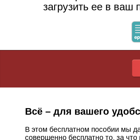
загрузить ее в ваш 
обучения? Всё очень пон
не согласен с критически
меня, например, основна
инструменты - мне понад
самое главное - это выб
хоть какую то консультац
авторам, Олег ...
Олег Александрович Басов
Серпухов (Россия)
Всё – для вашего удобс
В этом бесплатном пособии мы д
«Никакой "воды", 
совершенно бесплатно то, за чт