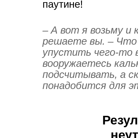
паутине!
Николай Викторович Орлов
– А вот я возьму и 
Ровно (Украина)
решаете вы. – Что 
упустить чего-то 
«Освещены практич
вооружаетесь каль
заработка в сети и
подсчитывать, а ск
Заработком в сети интер
понадобится для э
Подписался на рассылку
Приобрёл обучающий ку
опытом других специалис
Резул
числе и с командой Info
неу