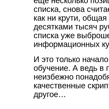
еще несколько пози
для новичка языком. Но
списка, снова счита
прочитанный текст и про
как ни крути, обща
действовать.
десятками тысяч ру
Спасибо команде Info-D
списка уже выброш
Королеву за отличное пр
информационных к
бизнеса в сети интернет.
И это только начало
обучение. А ведь в
Алексей Георгиевич Ракс
Ровно (Украина)
неизбежно понадоб
качественные скрип
другое…
«Очень подробная
информация. Все 