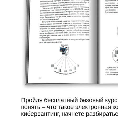
"Киберсант-Новичок" пр
просмотра электронную 
позволяющим легко перех
Информация изложена яс
Охвачены практически в
не нужно искать другие 
том или ином аспекте - 
раздел и читаешь. Очень
жадничают, смело выкл
информацию. Жалею об о
источник, много времени
Пройдя бесплатный базовый курс
качество этого курса. Н
понять – что такое электронная 
киберсантинг, начнете разбиратьс
знакомо, курс оказался 