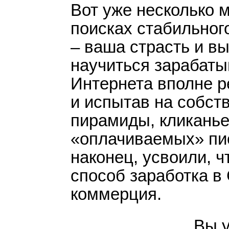
Вот уже несколько 
связанных с нехваткой 
поисках стабильног
платные курсы различны
– ваша страсть и вы
продукты. Но они, как п
данном же курсе количес
научиться зарабаты
что я изучал раньше. Э
Интернета вполне р
только для "чайников", н
и испытав на собс
разбирается в сайтостр
пирамиды, кликанье
с действительно важны
«оплачиваемых» пис
поражают. Я знаю авторо
наконец, усвоили,
приобрел несколько обу
способ заработка в 
отличное. На письма отв
коммерция.
захотите приобрести об
сомневайтесь, не пожале
Вы у