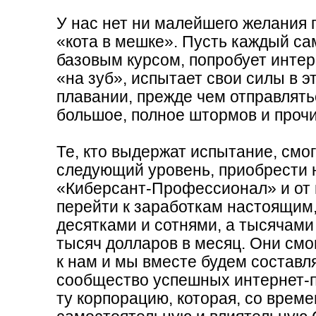
поддержки. Это здорово.
У нас нет ни малейшего желания 
проекта "Киберсант" и ж
«кота в мешке». Пусть каждый са
автором одного из них. 
базовым курсом, попробует инте
«на зуб», испытает свои силы в 
плавании, прежде чем отправлять
большое, полное штормов и прочи
Наталья Петровна Власова
Челябинск (Россия)
Те, кто выдержат испытание, смог
следующий уровень, приобрести 
«Киберсант-Профессионал» и от 
«Достоверная инф
перейти к заработкам настоящим
десятками и сотнями, а тысячами
объясняющая все о
тысяч долларов в месяц. Они смо
к нам и мы вместе будем составл
Главное - достоверная
сообщество успешных интернет-
все о заработках в Инте
ту корпорацию, которая, со време
поданная! Прекрасный 