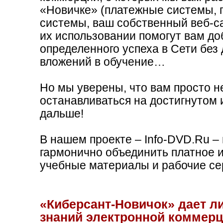
«Новичке» (платежные системы, 
принципе бизнесменом 
системы, ваш собственный веб-са
их использовании помогут вам до
определенного успеха в Сети без
вложений в обучение…
Максим Александрович Бажин
Петропавловск-Камчатский (Россия)
Но мы уверены, что вам просто н
останавливаться на достигнутом 
дальше!
«Это самый развёр
охватывающий поч
В нашем проекте – Info-DVD.Ru –
гармонично объединить платное и
Никогда не встречала н
учебные материалы и рабочие се
возможностей работы в с
желание и интерес сдела
«Киберсант-Новичок» дает 
укладывается в голове и
знаний электронной коммерци