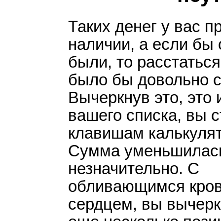
Открыл свой блог, котор
рекомендациям, курсам,
Таких денег у вас п
профессионалов рунета.
наличии, а если бы 
разрабатываю свой инфо
были, то расстаться
реабилитации".
было бы довольно 
Вычеркнув это, это и
Не смотря на то, что за
вашего списка, вы с
много информации по за
клавишам калькулят
информацию на практике
«Киберсант - Новичок». 
Сумма уменьшилась
возвращаться к нему. Н
незначительно. С
информацию, особенно п
обливающимся кро
сердцем, вы вычерк
Порадовало, что вся и