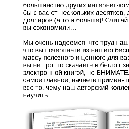
рассуждений об о
большинство других интернет-ко
бы с вас от нескольких десятков, 
общеизвестных ис
долларов (а то и больше)! Считайт
вы сэкономили…
Мне довелось уже изучит
интернет, причем не тол
Мы очень надеемся, что труд наш
уверенностью сказать: к
что вы почерпнете из нашего бесп
массу полезного и ценного для ва
отличается от других в
вы не просто скачаете и бегло оз
информации. Никакой "в
электронной книгой, но ВНИМАТЕ
рассуждений об очевидн
самое главное, начнете применя
Порадовало, что авторы 
все то, чему наш авторский колле
научить.
кругами, чтобы ты сам до
многие самозваные "гуру
ценный учебный курс, а 
источников плохоньких 