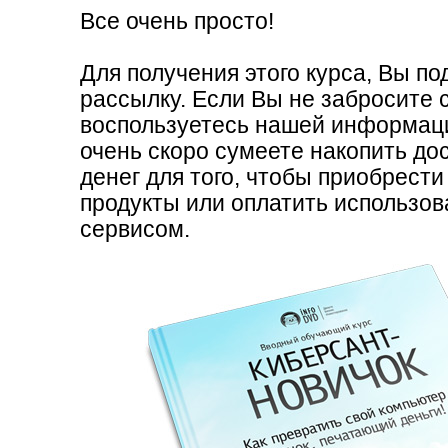
Все очень просто!
Для получения этого курса, Вы п
«Четко, последова
рассылку. Если Вы не забросите 
теперь все стало н
воспользуетесь нашей информаци
очень скоро сумеете накопить до
Через три месяца после
денег для того, чтобы приобрести
вопросами инфобизнеса,
продукты или оплатить использо
сервисом.
абсолютный новичок), по
ужасом понял, что не вс
будущее что-то реально
очередном письме нашел
стали рассеиваться.. До
возвращается… Спасибо
совсем кстати! А там ещ