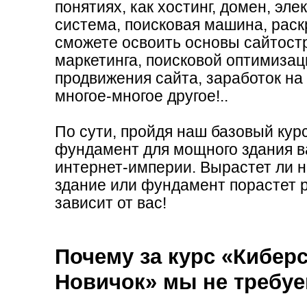
понятиях, как хостинг, домен, эл
в одной книге и удобно д
система, поисковая машина, раскру
оказалось много новых 
сможете освоить основы сайтостр
еще продолжаю изучение 
маркетинга, поисковой оптимизаци
продвижения сайта, заработок на
удовольствие, но уже п
многое-многое другое!..
платных курсов, так как
доверять, и деньги не б
По сути, пройдя наш базовый кур
фундамент для мощного здания 
начинать изучение прем
интернет-империи. Вырастет ли 
"Киберсант-Новичок" и п
здание или фундамент порастет 
DVD - это действительно
зависит от вас!
профессионалов! Желаю
Почему за курс «Киберс
Новичок» мы не требуе
Ольга Николаевна Лискевич
Санкт-Петербург (Россия)