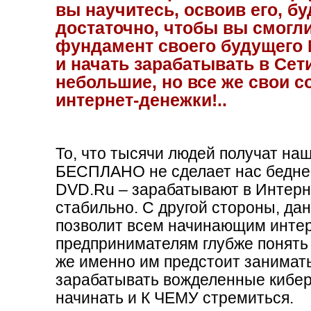
только начало. Перечиты
вы научитесь, освоив его, б
ничего не знала. И не зн
достаточно, чтобы вы смогл
фундамент своего будущег
интернете. Теперь я "виж
и начать зарабатывать в Сет
самый развёрнутый и по
небольшие, но все же свои 
темы работы с компьюте
интернет-денежки!..
план действий для начи
После прочтения курса 
То, что тысячи людей получат на
много идей, которые теп
БЕСПЛАНО не сделает нас беднее
DVD.Ru – зарабатывают в Интерн
вижу, что могу писать кн
стабильно. С другой стороны, да
полезные, исходя из сво
позволит всем начинающим интер
предпринимателям глубже понять
Писать картины в фотош
же именно им предстоит занимать
ещё много чего. Для это
зарабатывать вожделенные киберд
начинать и К ЧЕМУ стремиться.
можно получить на фору